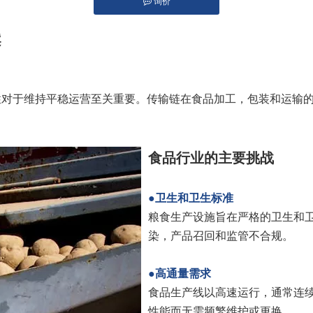
询价
est","whatsapp","kakao","snapchat","telegram"]
案
性对于维持平稳运营至关重要。传输链在食品加工，包装和运输
食品行业的主要挑战
●卫生和卫生标准
粮食生产设施旨在严格的卫生和
染，产品召回和监管不合规。
●高通量需求
食品生产线以高速运行，通常连
性能而无需频繁维护或更换。